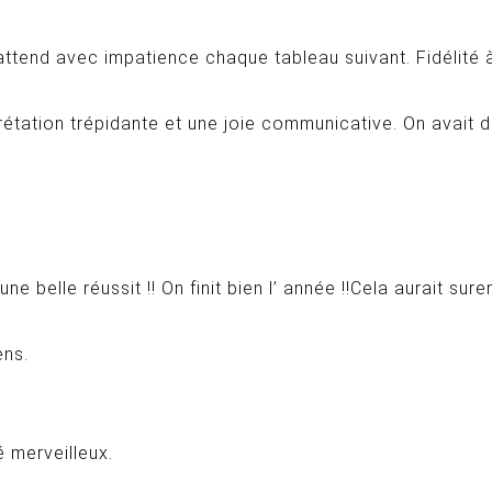
n attend avec impatience chaque tableau suivant. Fidélité
rétation trépidante et une joie communicative. On avait
e belle réussit !! On finit bien l’ année !!Cela aurait sur
ens.
 merveilleux.