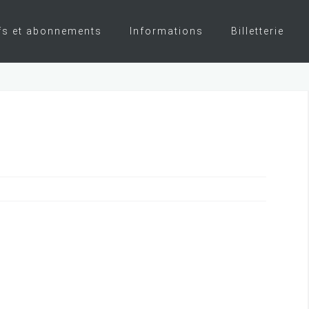
fs et abonnements
Informations
Billetterie