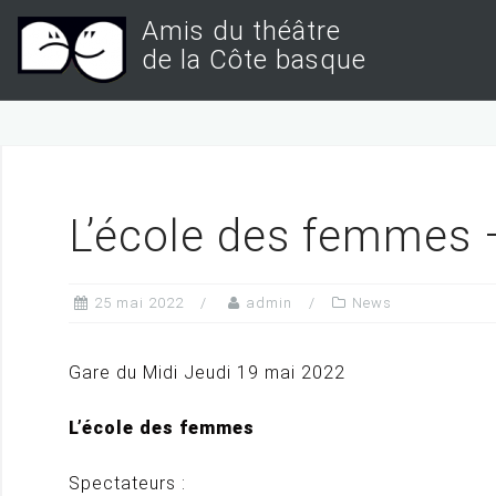
S
Amis du théâtre
k
de la Côte basque
i
p
t
o
c
L’école des femmes 
o
n
25 mai 2022
admin
News
t
e
Gare du Midi Jeudi 19 mai 2022
n
t
L’école des femmes
Spectateurs :