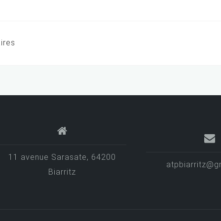
ires
11 avenue Sarasate, 64200
atpbiarritz@g
Biarritz