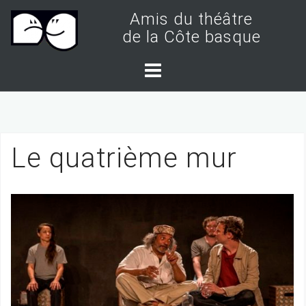
S
Amis du théâtre
k
de la Côte basque
i
p
t
o
c
Le quatrième mur
o
n
t
e
n
t