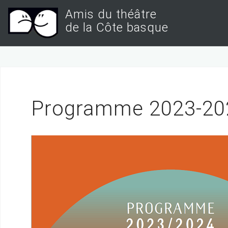
S
Amis du théâtre
k
de la Côte basque
i
p
t
o
c
Programme 2023-20
o
n
t
e
n
t