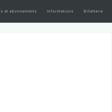
fs et abonnements
Informations
Billetterie