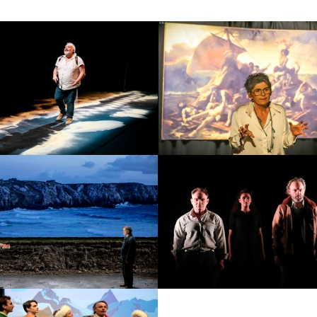
ignol à la langue
D’Eckmühl à Eck
pourrie
Date :
Jeudi
te :
Jeudi 15 et
vendredi 6 no
endredi 16 octobre
2026
2026
Marius
Article 353 du Cod
ate :
Jeudi 14
Date :
Jeu
janvier 2027
février 20