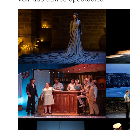
Ross
Da
v
D