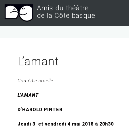
S
Amis du théâtre
k
de la Côte basque
i
p
t
o
c
L’amant
o
n
Comédie cruelle
t
e
L’AMANT
n
t
D’HAROLD PINTER
Jeudi 3 et vendredi 4 mai 2018 à 20h30