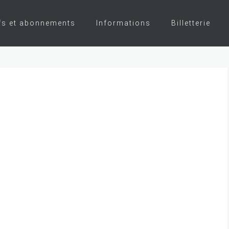
fs et abonnements
Informations
Billetterie