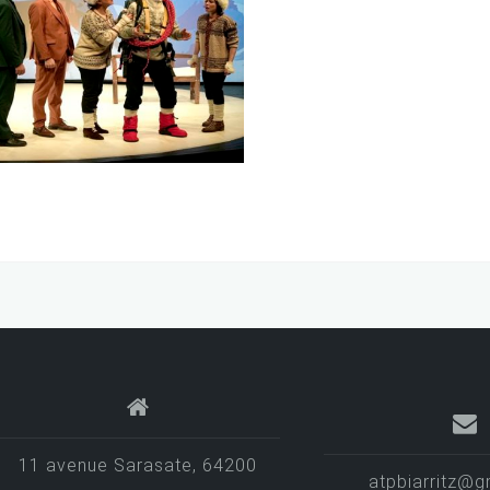
n fil à la patte
Le voyage de M. Pe
e :
Jeudi 29 avril
Date :
Jeudi 
2027
2027
11 avenue Sarasate, 64200
atpbiarritz@g