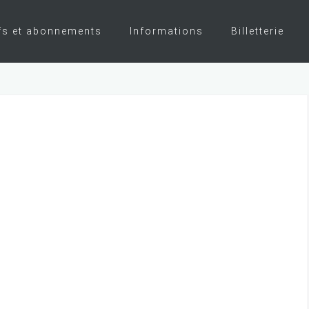
fs et abonnements
Informations
Billetterie