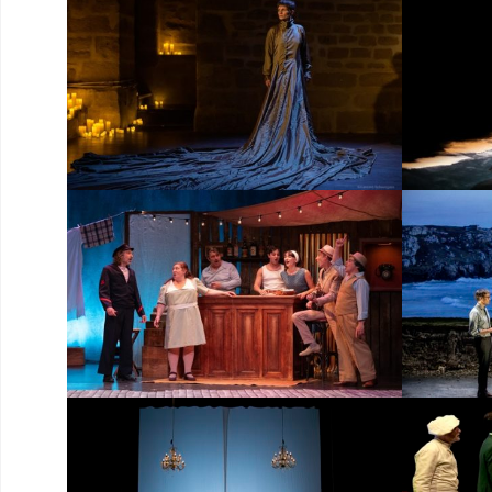
Ross
Da
v
D
U