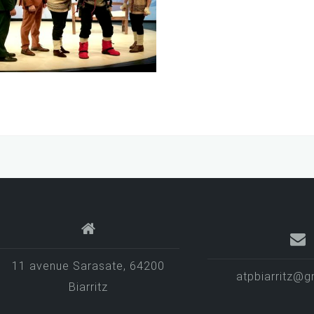
e :
Jeudi 29 avril
Date :
Jeudi 
2027
2027
11 avenue Sarasate, 64200
atpbiarritz@g
Biarritz