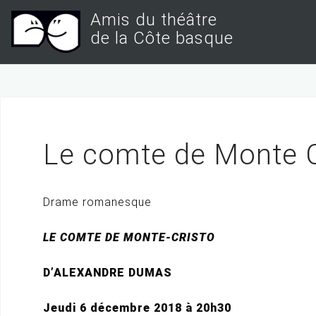
S
Amis du théâtre
k
de la Côte basque
i
p
t
o
c
Le comte de Monte C
o
n
t
Drame romanesque
e
LE COMTE DE MONTE-CRISTO
n
t
D’ALEXANDRE DUMAS
Jeudi 6 décembre 2018 à 20h30