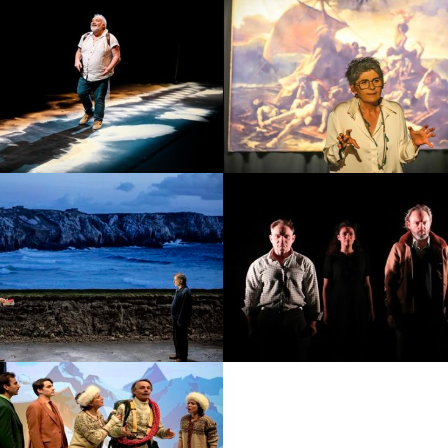
ignol à la langue
D’Eckmühl à Eck
pourrie
Date :
Jeudi
te :
Jeudi 15 et
vendredi 6 no
endredi 16 octobre
2026
2026
Marius
Article 353 du Cod
ate :
Jeudi 14
Date :
Jeu
janvier 2027
février 20
n fil à la patte
Le voyage de M. Pe