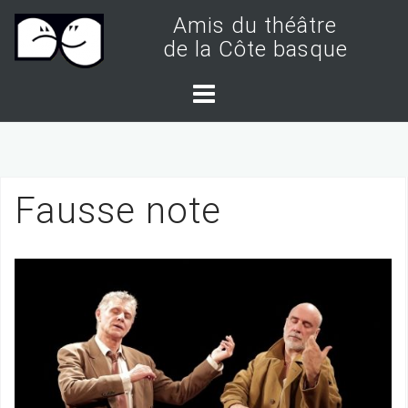
S
Amis du théâtre
k
de la Côte basque
i
p
t
o
c
Fausse note
o
n
t
e
n
t