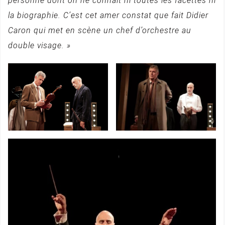
personne dont on ne connait ni toutes les facettes ni
la biographie. C’est cet amer constat que fait Didier
Caron qui met en scène un chef d’orchestre au
double visage. »