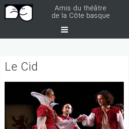
S
Amis du théâtre
k
de la Côte basque
i
p
t
o
c
Le Cid
o
n
t
e
n
t