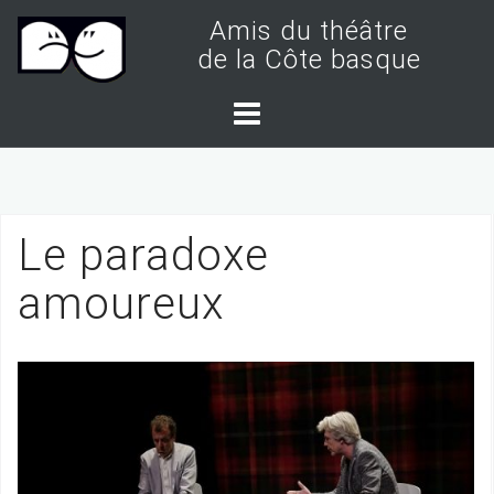
S
Amis du théâtre
k
de la Côte basque
i
p
t
o
c
Le paradoxe
o
n
amoureux
t
e
n
t