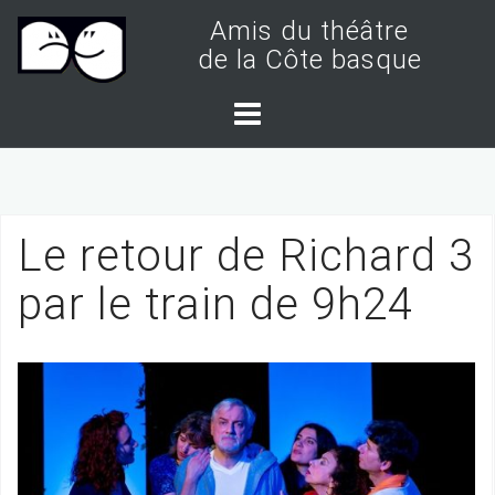
S
Amis du théâtre
k
de la Côte basque
i
p
t
o
c
Le retour de Richard 3
o
n
par le train de 9h24
t
e
n
t