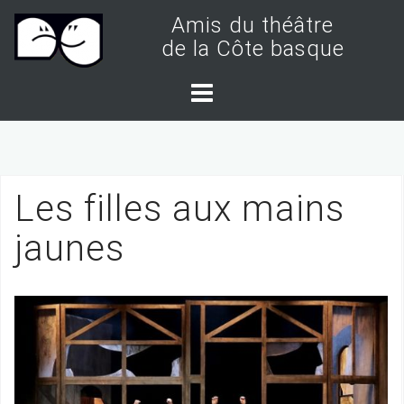
S
Amis du théâtre
k
de la Côte basque
i
p
t
o
c
Les filles aux mains
o
n
jaunes
t
e
n
t