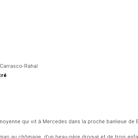
 Carrasco-Rahal
tré
se moyenne qui vit à Mercedes dans la proche banlieue de 
n mari au chômage, d’un beau-père drogué et de trois enfa