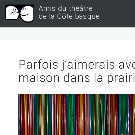
S
Amis du théâtre
k
de la Côte basque
i
p
t
o
c
Parfois j’aimerais av
o
maison dans la prair
n
t
e
n
t