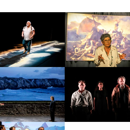
ignol à la langue
D’Eckmühl à Eck
pourrie
Date :
Jeudi
te :
Jeudi 15 et
vendredi 6 no
endredi 16 octobre
2026
2026
Marius
Article 353 du Cod
ate :
Jeudi 14
Date :
Jeu
janvier 2027
février 20