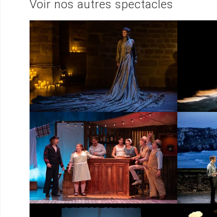
Voir nos autres spectacles
Ross
Da
v
D