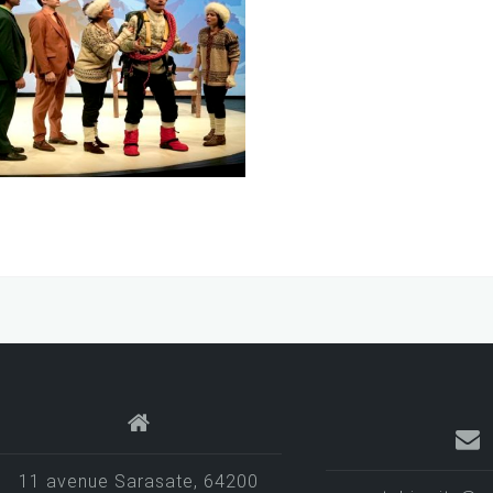
n fil à la patte
Le voyage de M. Pe
e :
Jeudi 29 avril
Date :
Jeudi 
2027
2027
11 avenue Sarasate, 64200