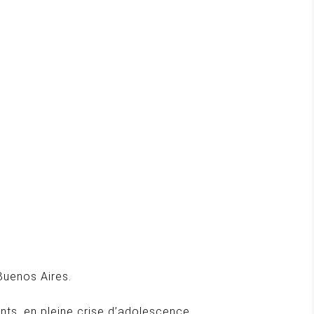
Buenos Aires.
nts. en pleine crise d’adolescence.