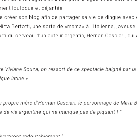
ement loufoque et déjantée.
de créer son blog afin de partager sa vie de dingue avec d
irta Bertotti, une sorte de «mama» à l’Italienne, joyeuse et
sorti du cerveau d’un auteur argentin, Hernan Casciari, qu
e Viviane Souza, on ressort de ce spectacle baigné par la 
que latine.»
la propre mère d’Hernan Casciari, le personnage de Mirta Be
e de vie argentine qui ne manque pas de piquant ! “
divertiront redoutablement.”